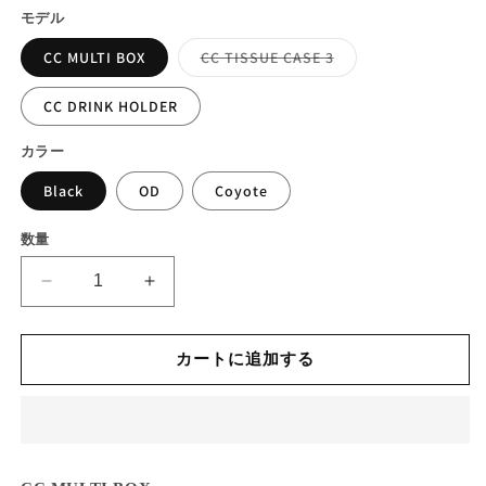
価
モデル
開
く
格
バ
CC MULTI BOX
CC TISSUE CASE 3
リ
エ
ー
CC DRINK HOLDER
シ
ョ
ン
カラー
は
売
Black
OD
Coyote
り
切
れ
て
数量
い
る
か
CC
CC
販
OPTION
OPTION
売
で
PARTS
PARTS
き
カートに追加する
の
の
ま
せ
数
数
ん
量
量
を
を
減
増