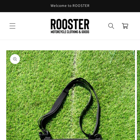
コンテ
Welcome to ROOSTER
ンツに
進む
カ
ー
ト
商品情
報にス
キップ