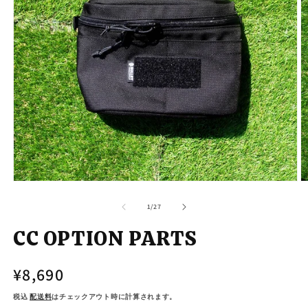
モ
ー
の
1
/
27
ダ
ル
CC OPTION PARTS
で
メ
デ
通
¥8,690
ィ
ア
常
(1)
(2
税込
配送料
はチェックアウト時に計算されます。
を