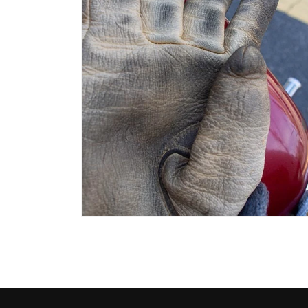
(4)
を
開
く
モ
ー
ダ
ル
で
メ
デ
ィ