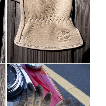
モ
ー
ダ
ル
で
メ
デ
ィ
ア
(3)