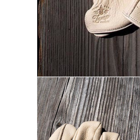
モ
ー
ダ
ル
で
メ
デ
ィ
ア
(1)
を
開