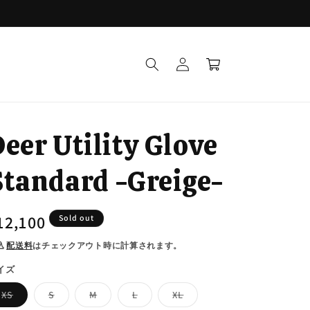
ロ
カ
グ
ー
イ
ト
ン
eer Utility Glove
Standard -Greige-
通
12,100
Sold out
常
込
配送料
はチェックアウト時に計算されます。
価
イズ
格
バ
バ
バ
バ
バ
XS
S
M
L
XL
リ
リ
リ
リ
リ