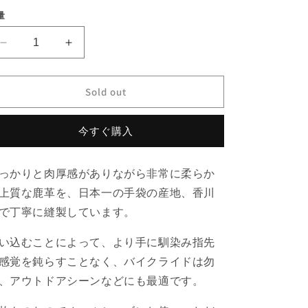
エ
エ
エ
エ
エ
ー
ー
ー
ー
ー
量
シ
シ
シ
シ
シ
ョ
ョ
ョ
ョ
ョ
ン
ン
ン
ン
ン
Deer
Deer
は
は
は
は
は
売
売
売
売
売
Utility
Utility
り
り
り
り
り
Glove
Glove
切
切
切
切
切
れ
れ
れ
れ
れ
Standard
Standard
Sold out
て
て
て
て
て
-
-
い
い
い
い
い
る
る
る
る
る
Greige-
Greige-
か
か
か
か
か
今すぐ購入
の
の
販
販
販
販
販
売
売
売
売
売
数
数
で
で
で
で
で
き
き
き
き
き
量
量
っかりと肉厚感がありながら非常に柔らか
ま
ま
ま
ま
ま
を
を
せ
せ
せ
せ
せ
上質な鹿革を、日本一の手袋の産地、香川
ん
ん
ん
ん
ん
減
増
で丁寧に縫製しています。
ら
や
す
す
い込むことによって、より手に馴染み指先
感覚を鈍らすことなく、バイクライドは勿
、アウトドアシーンなどにも最適です。