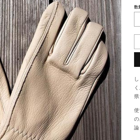
数
し
く
県
使
の
論