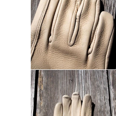
く
モ
ー
ダ
ル
で
メ
デ
ィ
ア
(2)