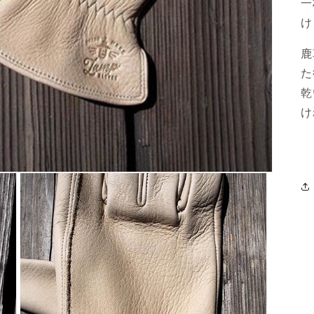
一
け
鹿
た
乾
け