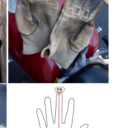
を
開
く
モ
ー
ダ
ル
で
メ
デ
ィ
ア