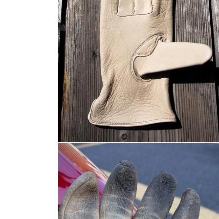
を
開
く
モ
ー
ダ
ル
で
メ
デ
ィ
ア