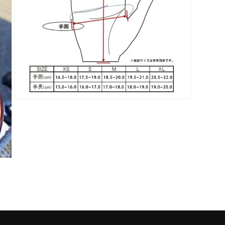
(5)
を
開
く
モ
ー
ダ
ル
で
メ
デ
ィ
ア
(7)
を
開
く