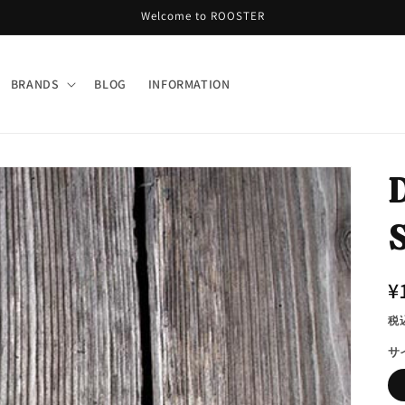
Welcome to ROOSTER
BRANDS
BLOG
INFORMATION
D
¥
税
サ