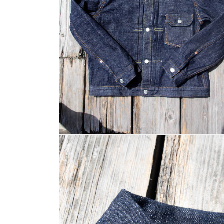
く
モ
ー
ダ
ル
で
メ
デ
ィ
ア
(2)