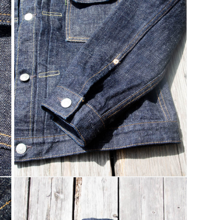
デ
ィ
ア
(9)
を
開
く
モ
ー
ダ
ル
で