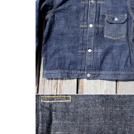
(4)
を
開
く
モ
ー
ダ
ル
で
メ
デ
ィ