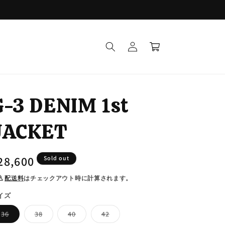
ロ
カ
グ
ー
イ
ト
ン
G-3 DENIM 1st
JACKET
通
28,600
Sold out
常
込
配送料
はチェックアウト時に計算されます。
価
イズ
格
バ
バ
バ
バ
36
38
40
42
リ
リ
リ
リ