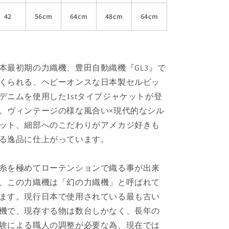
42
56cm
64cm
48cm
64cm
本最初期の力織機、豊田自動織機『GL3』で
くられる、ヘビーオンスな日本製セルビッ
デニムを使用した1stタイプジャケットが登
。ヴィンテージの様な風合い×現代的なシル
ット、細部へのこだわりがアメカジ好きも
る逸品に仕上がっています。
糸を極めてローテンションで織る事が出来
、この力織機は「幻の力織機」と呼ばれて
ます。現行日本で使用されている最も古い
機で、現存する物は数台しかなく、長年の
験による職人の調整が必要な為、現在では