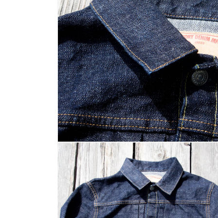
を
開
く
モ
ー
ダ
ル
で
メ
デ
ィ
ア