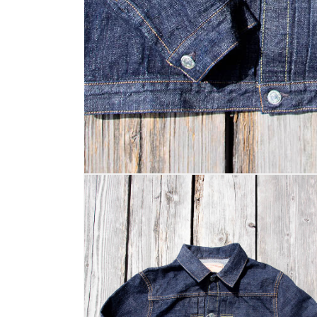
モ
ー
ダ
ル
で
メ
デ
ィ
ア
(1)
を
開