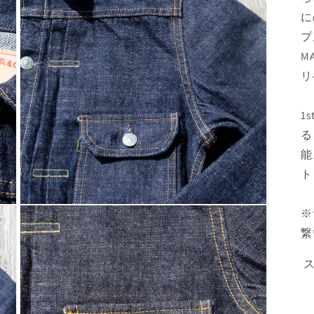
を
に
開
く
プ
M
リ
1
る
能
ト
モ
※
ー
繋
ダ
ル
で
ス
メ
デ
ィ
ア