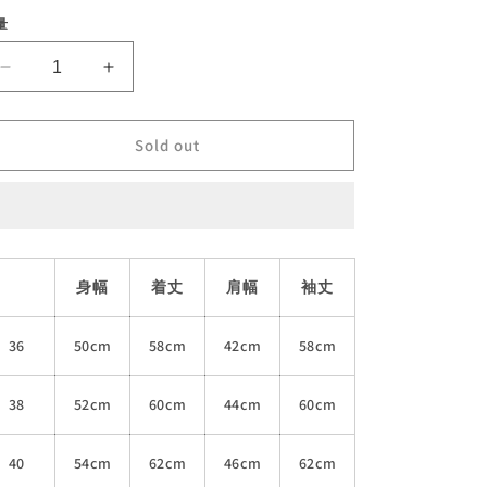
エ
エ
エ
エ
ー
ー
ー
ー
量
シ
シ
シ
シ
ョ
ョ
ョ
ョ
ン
ン
ン
ン
G-
G-
は
は
は
は
売
売
売
売
3
3
り
り
り
り
DENIM
DENIM
切
切
切
切
れ
れ
れ
れ
1st
1st
Sold out
て
て
て
て
JACKET
JACKET
い
い
い
い
る
る
る
る
の
の
か
か
か
か
数
数
販
販
販
販
売
売
売
売
量
量
で
で
で
で
き
き
き
き
を
を
ま
ま
ま
ま
身幅
着丈
肩幅
袖丈
せ
せ
せ
せ
減
増
ん
ん
ん
ん
ら
や
36
50cm
58cm
42cm
58cm
す
す
38
52cm
60cm
44cm
60cm
40
54cm
62cm
46cm
62cm