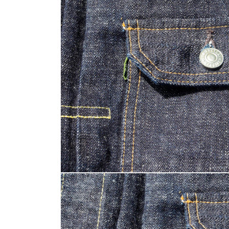
ア
(6)
を
開
く
モ
ー
ダ
ル
で
メ