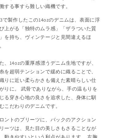
働する事すら難しい織機です。
L3で製作したこの14ozのデニムは、表面に浮
び上がる「独特のムラ感」「ザラついた質
」を持ち、ヴィンテージと見間違えるほ
。
た、14ozの重厚感漂うデニム生地ですが、
糸を超弱テンションで緩めに織ることで、
織りに近い柔らかさも備えた素晴らしい仕
がりに。 武骨でありながら、手の温もりを
じる穿き心地の良さを追求した、身体に馴
むこだわりのデニムです。
ロントのプリーツに、バックのアクション
リーツは、見た目の美しさもさることなが
、動きやすいという利点があります。 左胸