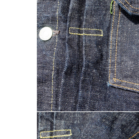
デ
ィ
ア
(8)
を
開
く
モ
ー
ダ
ル
で