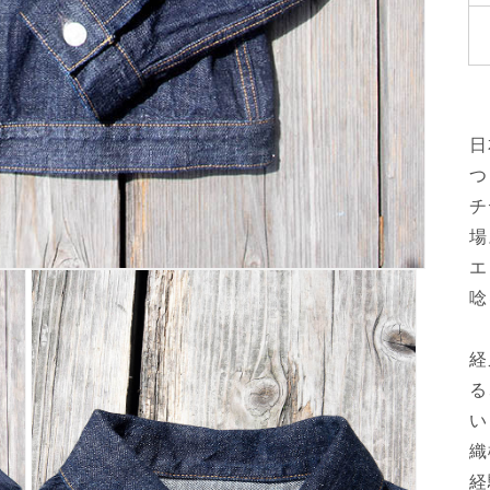
日
つ
チ
場
エ
唸
経
る
い
織
経