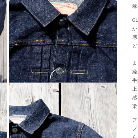
稼
G
か
感
ど
ま
経
手
モ
上
ー
ダ
感
ル
染
で
メ
デ
フ
ィ
プ
ア
(3)
ら