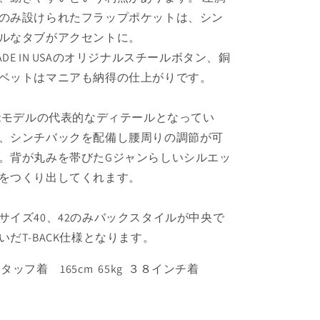
のみ設けられたフラップポケットは、シン
ルなタブがアクセントに。
ADE IN USAのオリジナルスチールボタン、銅
ベットはマニアも納得の仕上がりです。
stモデルの代表的なディテールとなってい
、シンチバックを配備し腰周りの調節が可
。背が丸みを帯びたGジャンらしいシルエッ
をつくり出してくれます。
サイズ40、42のみバックスタイルが中央で
いだT-BACK仕様となります。
タッフ着 165cm 65kg ３８インチ着