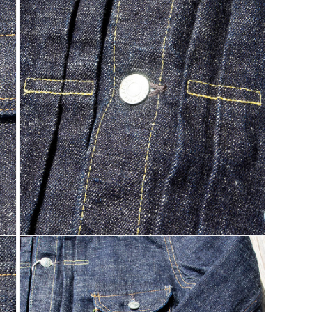
ア
(7)
を
開
く
モ
ー
ダ
ル
で
メ