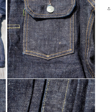
(5)
を
開
く
モ
ー
ダ
ル
で
メ
デ
ィ