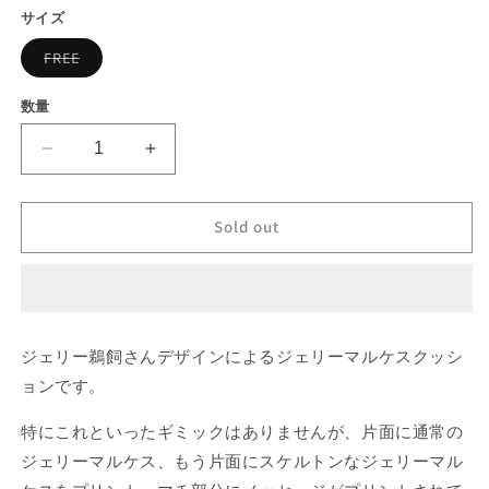
価
サイズ
開
く
格
バ
FREE
リ
エ
ー
数量
シ
ョ
ン
JM
JM
は
売
Cushion
Cushion
り
の
の
切
れ
Sold out
数
数
て
い
量
量
る
を
を
か
販
減
増
売
で
ら
や
き
ジェリー鵜飼さんデザインによるジェリーマルケスクッシ
す
ま
す
せ
ョンです。
ん
特にこれといったギミックはありませんが、片面に通常の
ジェリーマルケス、もう片面にスケルトンなジェリーマル