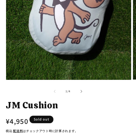
モ
ー
の
1
/
4
ダ
ル
JM Cushion
で
メ
デ
通
¥4,950
Sold out
ィ
ア
常
(2
(1)
税込
配送料
はチェックアウト時に計算されます。
を