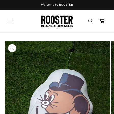
コンテ
Welcome to ROOSTER
ンツに
進む
カ
ー
ト
商品情
報にス
キップ