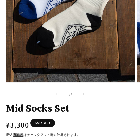
モ
ー
の
1
/
4
ダ
ル
Mid Socks Set
で
メ
デ
通
¥3,300
Sold out
ィ
ア
常
(1)
(2
税込
配送料
はチェックアウト時に計算されます。
を