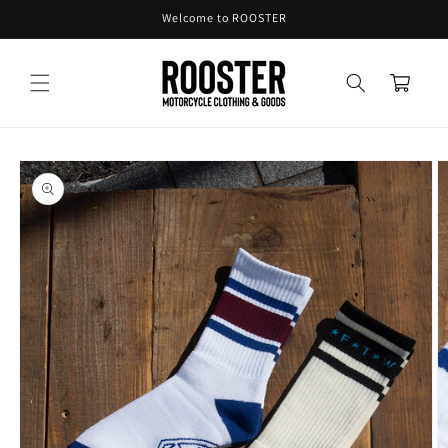
コンテ
Welcome to ROOSTER
ンツに
進む
カ
ー
ト
商品情
報にス
キップ