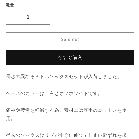
価
数量
開
く
格
Mid
Mid
Socks
Socks
Set
Set
Sold out
の
の
数
数
量
量
今すぐ購入
を
を
減
増
長さの異なるミドルソックスセットが入荷しました。
ら
や
す
す
ベースのカラーは、白とオフホワイトです。
痛みや疲労を軽減する為、素材には厚手のコットンを使
用。
従来のソックスはリブがすぐに伸びてしまい靴ずれを起こ