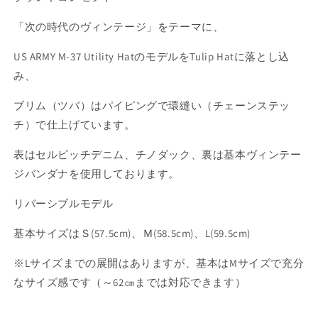
ま
量
量
せ
ん
を
を
「次の時代のヴィンテージ」をテーマに、
減
増
US ARMY M-37 Utility HatのモデルをTulip Hatに落とし込
ら
や
み、
す
す
ブリム（ツバ）はパイピングで環縫い（チェーンステッ
チ）で仕上げています。
表はセルビッチデニム、チノダック、裏は基本ヴィンテー
ジバンダナを使用しております。
リバーシブルモデル
基本サイズはＳ(57.5cm)、Ｍ(58.5cm)、L(59.5cm)
※Lサイズまでの展開はありますが、基本はMサイズで充分
なサイズ感です（～62㎝までは対応できます）