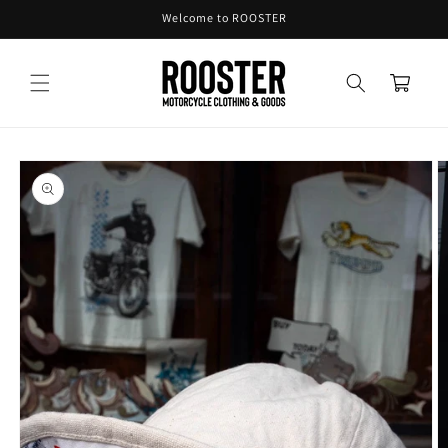
コンテ
Welcome to ROOSTER
ンツに
進む
カ
ー
ト
商品情
報にス
キップ