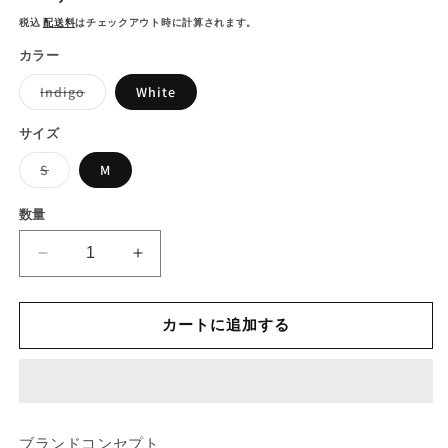
開
常
税込
配送料
はチェックアウト時に計算されます。
く
価
カラー
格
バ
Indigo
White
リ
エ
ー
サイズ
シ
ョ
バ
S
M
ン
リ
は
エ
売
ー
数量
り
シ
切
ョ
れ
ン
て
MINAMI
MINAMI
は
い
売
MADE
MADE
る
り
か
Original
Original
切
販
れ
Tulip
Tulip
カートに追加する
売
て
で
Hat
Hat
い
き
る
-
-
ま
か
せ
Budwiser-
Budwiser-
販
ん
売
の
の
で
数
数
き
ブランドコンセプト