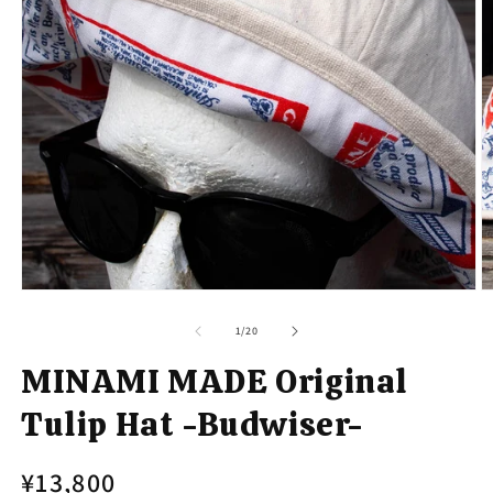
モ
ー
の
1
/
20
ダ
ル
MINAMI MADE Original
で
メ
Tulip Hat -Budwiser-
デ
ィ
ア
通
¥13,800
(1)
(2
を