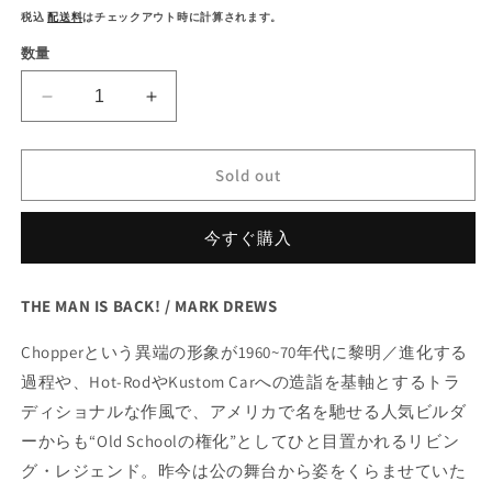
常
(1)
税込
配送料
はチェックアウト時に計算されます。
を
価
数量
開
く
格
RIPPER
RIPPER
MAGAZINE
MAGAZINE
Vol
Vol
22
22
Sold out
の
の
数
数
今すぐ購入
量
量
を
を
減
増
THE MAN IS BACK! / MARK DREWS
ら
や
Chopper
という異端の形象が
1960~70
年代に黎明／進化する
す
す
過程や、
Hot-Rod
や
Kustom Car
への造詣を基軸とするトラ
ディショナルな作風で、アメリカで名を馳せる人気ビルダ
ーからも
“Old School
の権化
”
としてひと目置かれるリビン
グ・レジェンド。昨今は公の舞台から姿をくらませていた