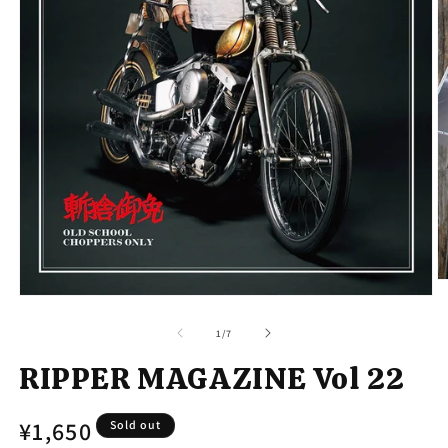
モ
ー
の
1
/
7
ダ
ル
RIPPER MAGAZINE Vol 22
で
メ
デ
通
¥1,650
Sold out
ィ
ア
(2