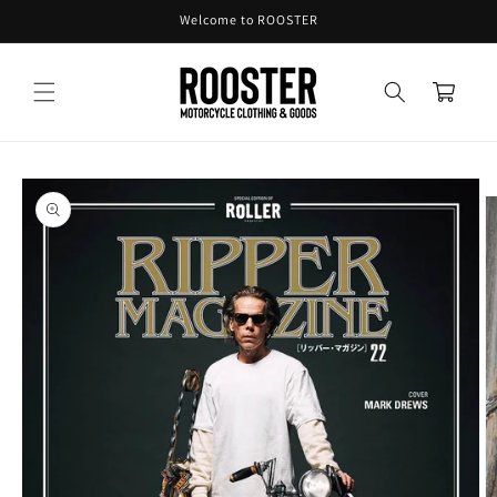
コンテ
Welcome to ROOSTER
ンツに
進む
カ
ー
ト
商品情
報にス
キップ