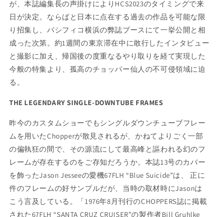
が、本誌編集長の声掛けにより
HCS2023
のタイミングで来
日が決定。ならばと日本に点在する過去の作品を可能な限
り招集し、パシフィコ横浜の弊誌ブースにて一挙公開と相
成った次第。約
1
週間の東京滞在中に敢行したインタビュー
と撮影に加え、帰国後の度重なるやり取りを経て実現した
今般の特集より、孤高のチョッパー仙人の不可侵領域に迫
る。
THE LEGENDARY SINGLE-DOWNTUBE FRAMES
昨今のカスタムショーでもシングルダウンチューブフレー
ムを用いたChopperが散見されるが、かねてよりごく一部
の偏執狂の間で、その源流にして最高峰と謳われる幻のフ
レームが存在するのをご存知だろうか。本誌13号のカバー
を飾ったJason Jesseeの愛機67FLH “Blue Suicide”は、 正に
件のフレームの好サンプルだが、当時の取材時にJasonは
こう言及している。「1976年8月刊行のCHOPPERS誌に掲載
された67FLH “SANTA CRUZ CRUISER”の製作者Bill Gruhlke