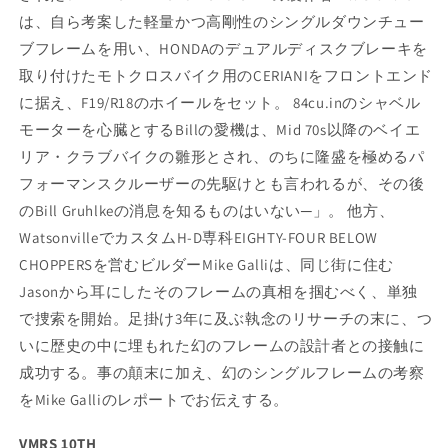
は、自ら考案した軽量かつ高剛性のシングルダウンチュー
ブフレームを用い、HONDAのデュアルディスクブレーキを
取り付けたモトクロスバイク用のCERIANIをフロントエンド
に据え、F19/R18のホイールをセット。 84cu.inのシャベル
モーターを心臓とするBillの愛機は、Mid 70s以降のベイエ
リア・クラブバイクの雛形とされ、のちに隆盛を極めるパ
フォーマンスクルーザーの先駆けとも言われるが、その後
のBill Gruhlkeの消息を知るものはいない─」。 他方、
WatsonvilleでカスタムH-D専科EIGHTY-FOUR BELOW
CHOPPERSを営むビルダーMike Galliは、同じ街に住む
Jasonから耳にしたそのフレームの真相を掴むべく、単独
で捜索を開始。足掛け3年に及ぶ執念のリサーチの末に、つ
いに歴史の中に埋もれた幻のフレームの設計者との接触に
成功する。事の顛末に加え、幻のシングルフレームの考察
をMike Galliのレポートでお伝えする。
VMRS 10TH